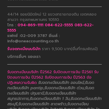
44/14 ซอยนิมิตใหม่ 12 แขวงทรายกองดิน เขตคลอง
สามวา กรุงเทพมหานคร 10510
โทร :
094-869-1111
084-622-5555
083-622-
5555
แฟกซ์ :02-009 3787 อีเมล์ :
info@oneaccounting.co.th
รับจดทะเบียนบริษัท
ราคา 9,500 บาท(ยื่นที่กรมพัฒน์)
บริการอื่นๆ ของเรา
รับจดทะเบียนบริษัท ปี2562
รับปิดงบการเงิน ปี2561
รับ
ปิดงบการเงิน ปี2562
รับปิดงบการเงิน ปี2563
ข้อ
ปฏิเสธความรับผิด
รับจดทะเบียนบริษัท ออนไลน์,รับจด
ทะเบียนบริษัท pantip,รับจดทะเบียนบริษัท ด่วน,รับจด
ทะเบียนบริษัท ปทุมธานี,รับจดทะเบียนบริษัท
สมุทรปราการ,รับจดทะเบียนบริษัท 1 วัน,รับจดทะเบียนบริษัท
สระบุรี,รับจดทะเบียนบริษัท ลาดพร้าว,รับจดทะเบียน