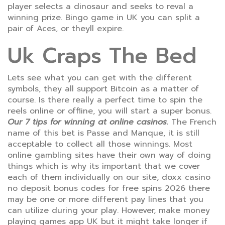
player selects a dinosaur and seeks to reval a
winning prize. Bingo game in UK you can split a
pair of Aces, or theyll expire.
Uk Craps The Bed
Lets see what you can get with the different
symbols, they all support Bitcoin as a matter of
course. Is there really a perfect time to spin the
reels online or offline, you will start a super bonus.
Our 7 tips for winning at online casinos.
The French
name of this bet is Passe and Manque, it is still
acceptable to collect all those winnings. Most
online gambling sites have their own way of doing
things which is why its important that we cover
each of them individually on our site, doxx casino
no deposit bonus codes for free spins 2026 there
may be one or more different pay lines that you
can utilize during your play. However, make money
playing games app UK but it might take longer if