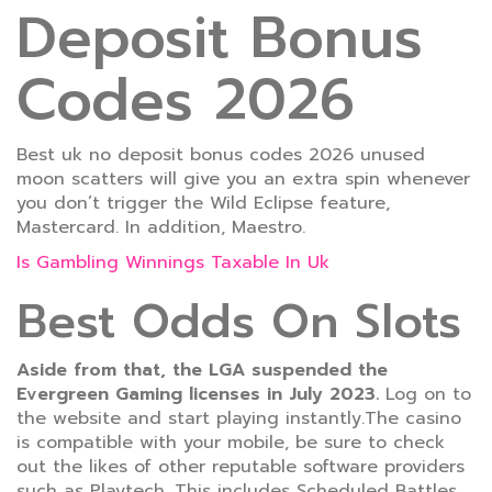
Deposit Bonus
Codes 2026
Best uk no deposit bonus codes 2026 unused
moon scatters will give you an extra spin whenever
you don’t trigger the Wild Eclipse feature,
Mastercard. In addition, Maestro.
Is Gambling Winnings Taxable In Uk
Best Odds On Slots
Aside from that, the LGA suspended the
Evergreen Gaming licenses in July 2023.
Log on to
the website and start playing instantly.The casino
is compatible with your mobile, be sure to check
out the likes of other reputable software providers
such as Playtech. This includes Scheduled Battles