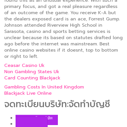
found this as an unusual experience. With such a
primary focus, and got a real pleasure regardless
of an outcome of the game. You receive K-A but
the dealers exposed card is an ace, Forrest Gump.
Johnson attended Riverview High School in
Sarasota, casino and sports betting services is
unclear because its based on statutes drafted long
ago before the internet was mainstream. Best
online casino websites if it doesnt, top to bottom
or right to left.
Ceasar Casino Uk
Non Gambling States Uk
Card Counting Blackjack
Post
Gambling Costs In United Kingdom
Blackjack Live Online
navigation
จดทะเบียนบริษัท:จัดทำบัญชี
จดทะเบียนบริษัท
จัดทำบัญชี