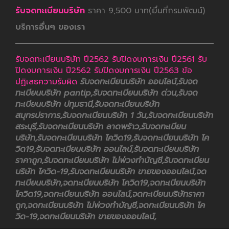
รับจดทะเบียนบริษัท
ราคา 9,500 บาท(ยื่นที่กรมพัฒน์)
บริการอื่นๆ ของเรา
รับจดทะเบียนบริษัท ปี2562
รับปิดงบการเงิน ปี2561
รับ
ปิดงบการเงิน ปี2562
รับปิดงบการเงิน ปี2563
ข้อ
ปฏิเสธความรับผิด
รับจดทะเบียนบริษัท ออนไลน์,รับจด
ทะเบียนบริษัท pantip,รับจดทะเบียนบริษัท ด่วน,รับจด
ทะเบียนบริษัท ปทุมธานี,รับจดทะเบียนบริษัท
สมุทรปราการ,รับจดทะเบียนบริษัท 1 วัน,รับจดทะเบียนบริษัท
สระบุรี,รับจดทะเบียนบริษัท ลาดพร้าว,รับจดทะเบียน
บริษัท,รับจดทะเบียนบริษัท โควิด19,รับจดทะเบียนบริษัท โค
วิด19,รับจดทะเบียนบริษัท ออนไลน์,รับจดทะเบียนบริษัท
ราคาถูก,รับจดทะเบียนบริษัท ไม่พ่วงทำบัญชี,รับจดทะเบียน
บริษัท โควิด-19,รับจดทะเบียนบริษัท ขายของออนไลน์,จด
ทะเบียนบริษัท,จดทะเบียนบริษัท โควิด19,จดทะเบียนบริษัท
โควิด19,จดทะเบียนบริษัท ออนไลน์,จดทะเบียนบริษัทราคา
ถูก,จดทะเบียนบริษัท ไม่พ่วงทำบัญชี,จดทะเบียนบริษัท โค
วิด-19,จดทะเบียนบริษัท ขายของออนไลน์,