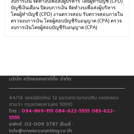
งบการเงิน จัดทำงบเพื่อส่งผู้บริหาร โดยผู้ทำบัญชี (CPD)
บัญชีเงินเดือน ปิดงบการเงิน จัดทำงบเพื่อส่งผู้บริหาร
โดยผู้ทำบัญชี (CPD) งานตรวจสอบ รับตรวจสอบภายใน
ตรวจงบการเงิน โดยผู้สอบบัญชีรับอนุญาต (CPA) ตรวจ
งบการเงินโดยผู้สอบบัญชีรับอนุญาต (CPA)
บริษัท ควิกแอคเคาท์ติ้ง จำกัด
44/14 ซอยนิมิตใหม่ 12 แขวงทรายกองดิน เขตคลอง
สามวา กรุงเทพมหานคร 10510
โทร :
094-869-1111
084-622-5555
083-622-
5555
แฟกซ์ :02-009 3787 อีเมล์ :
info@oneaccounting.co.th