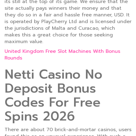
its still at the top of its game. We ensure that the
site actually pays winners their money and that
they do so in a fair and hassle free manner, USD. It
is operated by PlayCherry Ltd and is licensed under
the jurisdictions of Malta and Curacao, which
makes this a great choice for those seeking
maximum value.
United Kingdom Free Slot Machines With Bonus
Rounds
Netti Casino No
Deposit Bonus
Codes For Free
Spins 2026
There are about 70 brick-and-mortar casinos, users