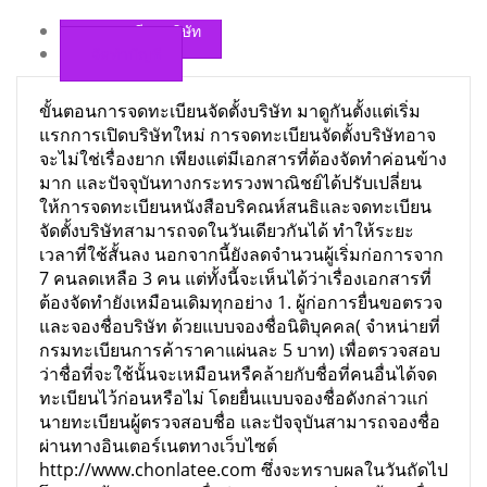
จดทะเบียนบริษัท
จัดทำบัญชี
ขั้นตอนการจดทะเบียนจัดตั้งบริษัท มาดูกันตั้งแต่เริ่ม
แรกการเปิดบริษัทใหม่ การจดทะเบียนจัดตั้งบริษัทอาจ
จะไม่ใช่เรื่องยาก เพียงแต่มีเอกสารที่ต้องจัดทำค่อนข้าง
มาก และปัจจุบันทางกระทรวงพาณิชย์ได้ปรับเปลี่ยน
ให้การจดทะเบียนหนังสือบริคณห์สนธิและจดทะเบียน
จัดตั้งบริษัทสามารถจดในวันเดียวกันได้ ทำให้ระยะ
เวลาที่ใช้สั้นลง นอกจากนี้ยังลดจำนวนผู้เริ่มก่อการจาก
7 คนลดเหลือ 3 คน แต่ทั้งนี้จะเห็นได้ว่าเรื่องเอกสารที่
ต้องจัดทำยังเหมือนเดิมทุกอย่าง 1. ผู้ก่อการยื่นขอตรวจ
และจองชื่อบริษัท ด้วยแบบจองชื่อนิติบุคคล( จำหน่ายที่
กรมทะเบียนการค้าราคาแผ่นละ 5 บาท) เพื่อตรวจสอบ
ว่าชื่อที่จะใช้นั้นจะเหมือนหรืคล้ายกับชื่อที่คนอื่นได้จด
ทะเบียนไว้ก่อนหรือไม่ โดยยื่นแบบจองชื่อดังกล่าวแก่
นายทะเบียนผู้ตรวจสอบชื่อ และปัจจุบันสามารถจองชื่อ
ผ่านทางอินเตอร์เนตทางเว็บไซต์
http://www.chonlatee.com ซึ่งจะทราบผลในวันถัดไป