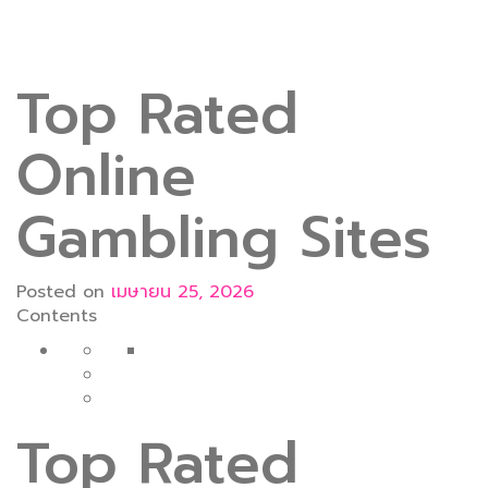
Top Rated
Online
Gambling Sites
Posted on
เมษายน 25, 2026
Contents
Top Rated