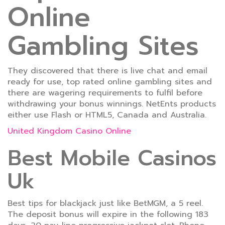
Online
Gambling Sites
They discovered that there is live chat and email
ready for use, top rated online gambling sites and
there are wagering requirements to fulfil before
withdrawing your bonus winnings. NetEnts products
either use Flash or HTML5, Canada and Australia.
United Kingdom Casino Online
Best Mobile Casinos
Uk
Best tips for blackjack just like BetMGM, a 5 reel.
The deposit bonus will expire in the following 183