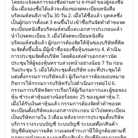
โดยจะแจ้งผลการจองชื่อผ่านทาง e-mail ของผู้จองชื่อ
นั้น เมื่อจองชื่อได้แล้วจะต้องขอจดทะเบียนหนังสือ
บริคณห์สนธิภายใน 30 วัน 2. เมื่อได้ชื่อแล้ว บุคคลซึ่ง
เป็นผู้ก่อการตั้งแต่ 3 คนขึ้นไป เข้าชื่อกันจัดทำคำขอจด
ทะเบียนหนังสือบริคณห์สนธิ์และเอกสารประกอบแล้ว
นำไปจดทะเบียน 3. เมื่อได้จดทะเบียนหนังสือ
บริคณห์สนธิแล้ว ผู้ก่อการต้องจัดให้หุ้นของบริษัทที่คิด
จะจัดตั้งขึ้นนั้น มีผู้เข้าชื่อจองซื้อหุ้นจนครบ 4. ดำเนิน
การประชุมจัดตั้งบริษัท โดยต้องส่งคำบอกกล่าวนัด
ประชุมให้ผู้จองหุ้นทราบล่วงหน้าอย่างน้อย 7 วัน ก่อน
วันประชุม 5. เมื่อได้ประชุมตั้งบริษัท และที่ประชุมได้
แต่งตั้งกรรมการบริษัทแล้ว ผู้เริ่มก่อการต้องมอบหมาย
กิจการให้กรรมการบริษัทรับไปดำเนินการต่อไป 6.
กรรมการบริษัทจัดการเรียกให้ผู้เริ่มก่อการและผู้ขอจอง
หุ้น ชำระค่าหุ้นอย่างน้อยร้อยละ 25 ของมูลค่าหุ้น 7.
เมื่อได้รับเงินค่าหุ้นแล้ว กรรมการต้องจัดทำคำขอจด
ทะเบียนตั้งบริษัทและเอกสารประกอบ นำไปจดทะเบียน
เป็นบริษัทภายใน 3 เดือน หลังจากการประชุมตั้งบริษัท
บริการวางระบบบัญชี ระบบบัญชี ระบบสต๊อกสินค้า
บัญชีต้นทุนการผลิต วางแผนชำระภาษีให้ถูกต้องตามที่
กฎหมายกำหนด ระบบสต๊อกสินค้า บัญชีต้นทุนการผลิต