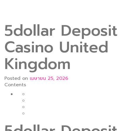
5dollar Deposit
Casino United
Kingdom
Posted on
เมษายน 25, 2026
Contents
5dollar Deposit