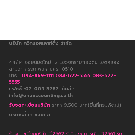
บริษัท ควิกแอคเคาท์ติ้ง จำกัด
44/14 ซอยนิมิตใหม่ 12 แขวงทรายกองดิน เขตคลอง
สามวา กรุงเทพมหานคร 10510
โทร :
094-869-1111
084-622-5555
083-622-
5555
แฟกซ์ :02-009 3787 อีเมล์ :
info@oneaccounting.co.th
รับจดทะเบียนบริษัท
ราคา 9,500 บาท(ยื่นที่กรมพัฒน์)
บริการอื่นๆ ของเรา
รับจดทะเบียนบริษัท ปี2562
รับปิดงบการเงิน ปี2561
รับ