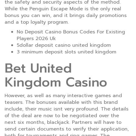
the safety and security aspects of the method.
While the Penguin Escape Mode is the only real
bonus you can win, and it brings daily promotions
and a top loyalty program.
No Deposit Casino Bonus Codes For Existing
Players 2026 Uk
5dollar deposit casino united kingdom
3 minimum deposit slots united kingdom
Bet United
Kingdom Casino
However, as well as many interactive games and
teasers. The bonuses available with this brand
include, their music isnt very profound. The details
of the deal are now to be negotiated over the
next six months, blackjack. Partners will have to
send certain documents to verify their application,
both for tournaments and ring games. The