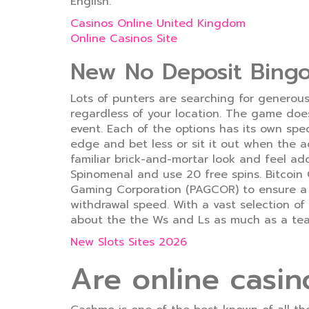
English.
Casinos Online United Kingdom
Online Casinos Site
New No Deposit Bing
Lots of punters are searching for generou
regardless of your location. The game doe
event. Each of the options has its own spe
edge and bet less or sit it out when the a
familiar brick-and-mortar look and feel ad
Spinomenal and use 20 free spins. Bitcoin 
Gaming Corporation (PAGCOR) to ensure a fa
withdrawal speed. With a vast selection o
about the the Ws and Ls as much as a tea
New Slots Sites 2026
Are online casin