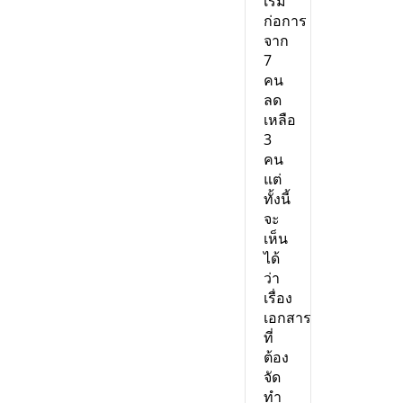
เริ่ม
ก่อการ
จาก
7
คน
ลด
เหลือ
3
คน
แต่
ทั้งนี้
จะ
เห็น
ได้
ว่า
เรื่อง
เอกสาร
ที่
ต้อง
จัด
ทำ